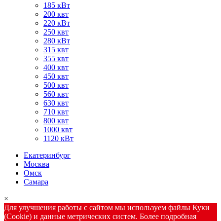
185 кВт
200 квт
220 кВт
250 квт
280 кВт
315 квт
355 квт
400 квт
450 квт
500 квт
560 квт
630 квт
710 квт
800 квт
1000 квт
1120 кВт
Екатеринбург
Москва
Омск
Самара
×
Для улучшения работы с сайтом мы используем файлы Куки
(Cookie) и данные метрических систем. Более подробная