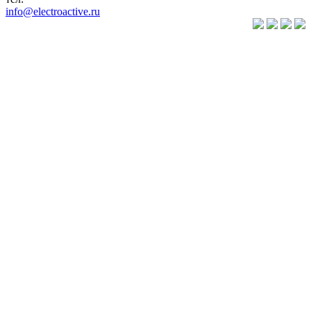
info@electroactive.ru
КАТАЛОГ
Преобразователи
частоты VLT
Преобразователи
частоты
VACON
Преобразователи
частоты
VEDA VFD
Преобразователи
частоты
VEDADRIVE
Устройства
плавного
пуска
Системы