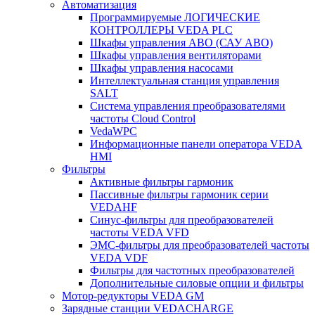
Автоматизация
Программируемые ЛОГИЧЕСКИЕ
КОНТРОЛЛЕРЫ VEDA PLC
Шкафы управления АВО (САУ АВО)
Шкафы управления вентиляторами
Шкафы управления насосами
Интеллектуальная станция управления
SALT
Система управления преобразователями
частоты Cloud Control
VedaWPC
Информационные панели оператора VEDA
HMI
Фильтры
Активные фильтры гармоник
Пассивные фильтры гармоник серии
VEDAHF
Синус-фильтры для преобразователей
частоты VEDA VFD
ЭМС-фильтры для преобразователей частоты
VEDA VDF
Фильтры для частотных преобразователей
Дополнительные силовые опции и фильтры
Мотор-редукторы VEDA GM
Зарядные станции VEDACHARGE