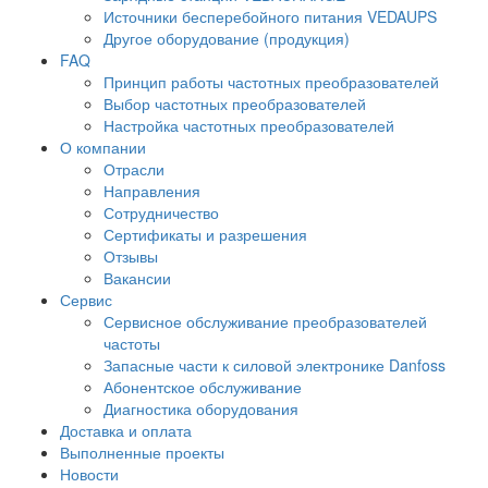
Источники бесперебойного питания VEDAUPS
Другое оборудование (продукция)
FAQ
Принцип работы частотных преобразователей
Выбор частотных преобразователей
Настройка частотных преобразователей
О компании
Отрасли
Направления
Сотрудничество
Сертификаты и разрешения
Отзывы
Вакансии
Сервис
Сервисное обслуживание преобразователей
Распродажа
частоты
Запасные части к силовой электронике Danfoss
складских остатков
Абонентское обслуживание
Диагностика оборудования
Danfoss!
Доставка и оплата
Выполненные проекты
В наличии в России на складе, отгрузка день в
Новости