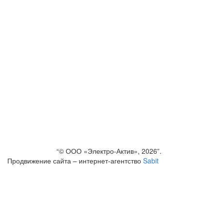
оборудование
(продукция)
FAQ
О КОМПАНИИ
СЕРВИС
НОВОСТИ
ДОСТАВКА И
ОПЛАТА
ВЫПОЛНЕННЫЕ
ПРОЕКТЫ
КОНТАКТЫ
“© ООО «Электро-Актив», 2026”.
Продвижение сайта – интернет-агентство
Sabit