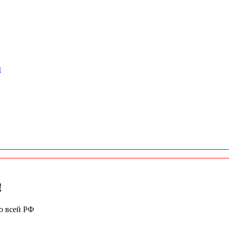
ы
!
по всей РФ