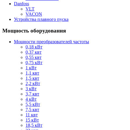
Danfoss
VLT
VACON
Устройства плавного пуска
Мощность оборудования
Мощности преобразователей частоты
0,18 кВт
0,37 квт
0,55 квт
0,75 кВт
1 кВт
1,1 квт
1,5 квт
2,2 кВт
3 кВт
3,7 квт
4 кВт
5,5 кВт
7,5 квт
11 квт
15 кВт
18,5 кВт