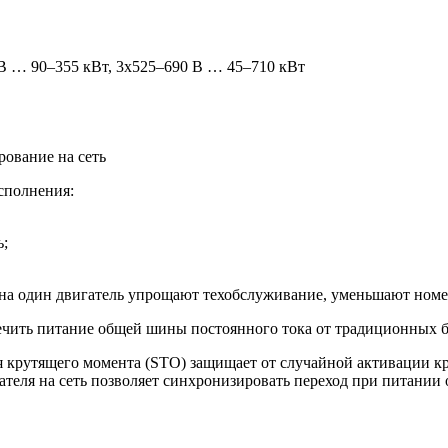
В … 90–355 кВт, 3х525–690 В … 45–710 кВт
ование на сеть
сполнения:
ь;
на один двигатель упрощают техобслуживание, уменьшают ном
ечить питание общей шины постоянного тока от традиционных ба
 крутящего момента (STO) защищает от случайной активации кру
еля на сеть позволяет синхронизировать переход при питании о