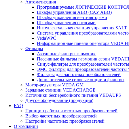
Автоматизация
Программируемые ЛОГИЧЕСКИЕ КОНТРО
Шкафы управления АВО (САУ АВО)
Шкафы управления вентиляторами
Шкафы управления насосами
Интеллектуальная станция управления SALT
Система управления преобразователями часто
VedaWPC
Информационные панели оператора VEDA H
Фильтры
Активные фильтры гармоник
Пассивные фильтры гармоник серии VEDAH
Синус-фильтры для преобразователей часто
ЭМС-фильтры для преобразователей частот
Фильтры для частотных преобразователей
Дополнительные силовые опции и фильтры
Мотор-редукторы VEDA GM
Зарядные станции VEDACHARGE
Источники бесперебойного питания VEDAUPS
Другое оборудование (продукция)
FAQ
Принцип работы частотных преобразователей
Выбор частотных преобразователей
Настройка частотных преобразователей
О компании