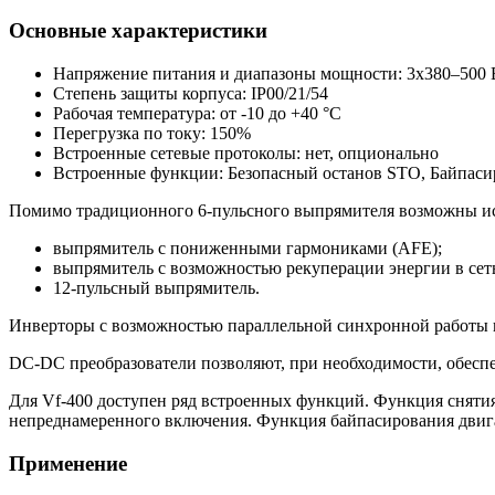
Основные характеристики
Напряжение питания и диапазоны мощности: 3х380–500 
Степень защиты корпуса: IP00/21/54
Рабочая температура: от -10 до +40 °C
Перегрузка по току: 150%
Встроенные сетевые протоколы: нет, опционально
Встроенные функции: Безопасный останов STO, Байпасир
Помимо традиционного 6-пульсного выпрямителя возможны и
выпрямитель с пониженными гармониками (AFE);
выпрямитель с возможностью рекуперации энергии в сет
12-пульсный выпрямитель.
Инверторы с возможностью параллельной синхронной работы 
DC-DC преобразователи позволяют, при необходимости, обесп
Для Vf-400 доступен ряд встроенных функций. Функция снятия
непреднамеренного включения. Функция байпасирования двигат
Применение