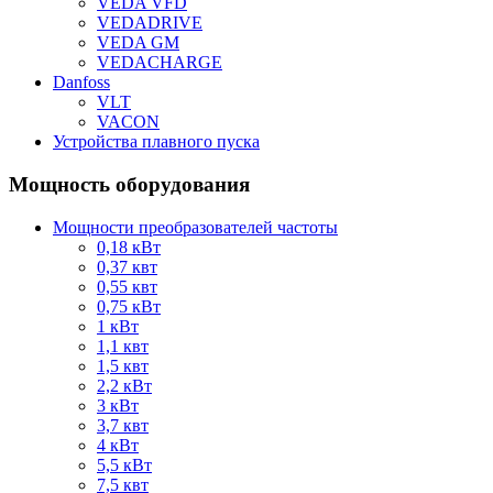
VEDA VFD
VEDADRIVE
VEDA GM
VEDACHARGE
Danfoss
VLT
VACON
Устройства плавного пуска
Мощность оборудования
Мощности преобразователей частоты
0,18 кВт
0,37 квт
0,55 квт
0,75 кВт
1 кВт
1,1 квт
1,5 квт
2,2 кВт
3 кВт
3,7 квт
4 кВт
5,5 кВт
7,5 квт