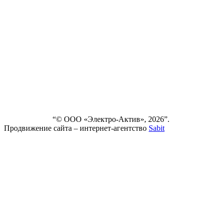
КОМПАНИИ
СЕРВИС
НОВОСТИ
ДОСТАВКА
И ОПЛАТА
ВЫПОЛНЕННЫЕ
ПРОЕКТЫ
КОНТАКТЫ
“© ООО «Электро-Актив», 2026”.
Продвижение сайта – интернет-агентство
Sabit