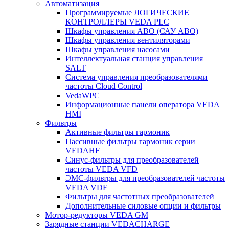
Автоматизация
Программируемые ЛОГИЧЕСКИЕ
КОНТРОЛЛЕРЫ VEDA PLC
Шкафы управления АВО (САУ АВО)
Шкафы управления вентиляторами
Шкафы управления насосами
Интеллектуальная станция управления
SALT
Система управления преобразователями
частоты Cloud Control
VedaWPC
Информационные панели оператора VEDA
HMI
Фильтры
Активные фильтры гармоник
Пассивные фильтры гармоник серии
VEDAHF
Синус-фильтры для преобразователей
частоты VEDA VFD
ЭМС-фильтры для преобразователей частоты
VEDA VDF
Фильтры для частотных преобразователей
Дополнительные силовые опции и фильтры
Мотор-редукторы VEDA GM
Зарядные станции VEDACHARGE