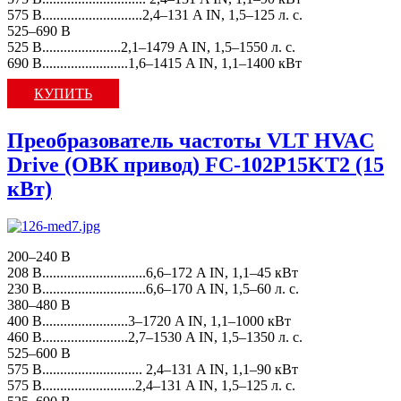
575 В............................2,4–131 A IN, 1,5–125 л. с.
525–690 В
525 В......................2,1–1479 A IN, 1,5–1550 л. с.
690 В........................1,6–1415 A IN, 1,1–1400 кВт
КУПИТЬ
Преобразователь частоты VLT HVAC
Drive (ОВК привод) FC-102P15KT2 (15
кВт)
200–240 В
208 В.............................6,6–172 A IN, 1,1–45 кВт
230 В.............................6,6–170 A IN, 1,5–60 л. с.
380–480 В
400 В........................3–1720 A IN, 1,1–1000 кВт
460 В........................2,7–1530 A IN, 1,5–1350 л. с.
525–600 В
575 В............................ 2,4–131 A IN, 1,1–90 кВт
575 В..........................2,4–131 A IN, 1,5–125 л. с.