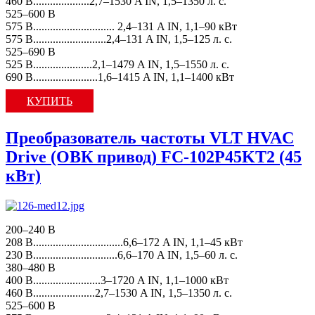
460 В....................2,7–1530 A IN, 1,5–1350 л. с.
525–600 В
575 В............................. 2,4–131 A IN, 1,1–90 кВт
575 В..........................2,4–131 A IN, 1,5–125 л. с.
525–690 В
525 В.....................2,1–1479 A IN, 1,5–1550 л. с.
690 В.......................1,6–1415 A IN, 1,1–1400 кВт
КУПИТЬ
Преобразователь частоты VLT HVAC
Drive (ОВК привод) FC-102P45KT2 (45
кВт)
200–240 В
208 В................................6,6–172 A IN, 1,1–45 кВт
230 В..............................6,6–170 A IN, 1,5–60 л. с.
380–480 В
400 В........................3–1720 A IN, 1,1–1000 кВт
460 В......................2,7–1530 A IN, 1,5–1350 л. с.
525–600 В