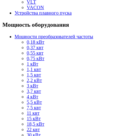
VLT
VACON
Устройства плавного пуска
Мощность оборудования
Мощности преобразователей частоты
0,18 кВт
0,37 квт
0,55 квт
0,75 кВт
1 кВт
1,1 квт
1,5 квт
2,2 кВт
3 кВт
3,7 квт
4 кВт
5,5 кВт
7,5 квт
11 квт
15 кВт
18,5 кВт
22 квт
30 кВт