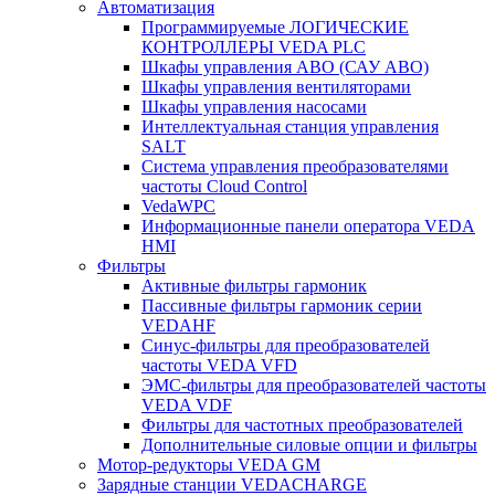
Автоматизация
Программируемые ЛОГИЧЕСКИЕ
КОНТРОЛЛЕРЫ VEDA PLC
Шкафы управления АВО (САУ АВО)
Шкафы управления вентиляторами
Шкафы управления насосами
Интеллектуальная станция управления
SALT
Система управления преобразователями
частоты Cloud Control
VedaWPC
Информационные панели оператора VEDA
HMI
Фильтры
Активные фильтры гармоник
Пассивные фильтры гармоник серии
VEDAHF
Синус-фильтры для преобразователей
частоты VEDA VFD
ЭМС-фильтры для преобразователей частоты
VEDA VDF
Фильтры для частотных преобразователей
Дополнительные силовые опции и фильтры
Мотор-редукторы VEDA GM
Зарядные станции VEDACHARGE