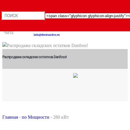
+7(846) 922-89-05
Чита
12:30 до 21:30
info@electroactive.ru
Распродажа складских остатков Danfoss!
Главная
›
по Мощности
›
280 кВт