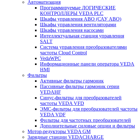
Автоматизация
Программируемые ЛОГИЧЕСКИЕ
КОНТРОЛЛЕРЫ VEDA PLC
Шкафы управления АВО (САУ АВО)
Шкафы управления вентиляторами
Шкафы управления насосами
Интеллектуальная станция управления
SALT
Система управления преобразователями
частоты Cloud Control
VedaWPC
Информационные панели оператора VEDA
HMI
Фильтры
Активные фильтры гармоник
Пассивные фильтры гармоник серии
VEDAHF
Синус-фильтры для преобразователей
частоты VEDA VFD
ЭМС-фильтры для преобразователей частоты
VEDA VDF
Фильтры для частотных преобразователей
Дополнительные силовые опции и фильтры
Мотор-редукторы VEDA GM
Зарядные станции VEDACHARGE