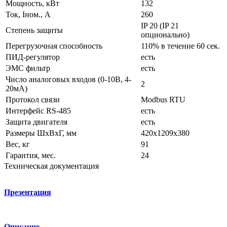
Мощность, кВт
132
Ток, Iном., А
260
IP 20 (IP 21
Степень защиты
опционально)
Перегрузочная способность
110% в течение 60 сек.
ПИД-регулятор
есть
ЭМС фильтр
есть
Число аналоговых входов (0-10В, 4-
2
20мА)
Протокол связи
Modbus RTU
Интерфейс RS-485
есть
Защита двигателя
есть
Размеры ШхВхГ, мм
420x1209x380
Вес, кг
91
Гарантия, мес.
24
Техническая документация
Презентация
Описание