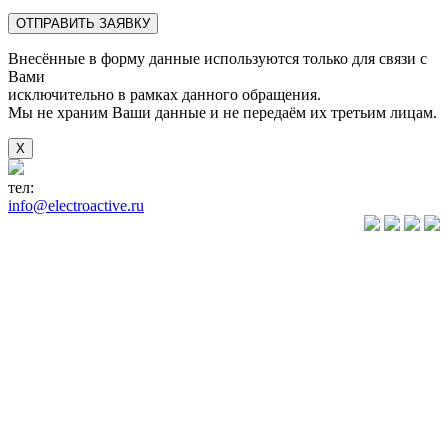
Внесённые в форму данные используются только для связи с
Вами
исключительно в рамках данного обращения.
Мы не храним Ваши данные и не передаём их третьим лицам.
X
тел:
+7(846) 922-89-05
info@electroactive.ru
КАТАЛОГ
Преобразователи
частоты VLT
Преобразователи
частоты
VACON
Преобразователи
частоты